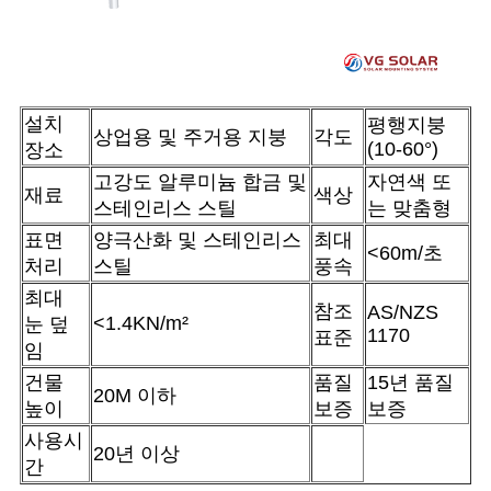
설치
평행지붕
상업용 및 주거용 지붕
각도
(10-60°)
장소
고강도 알루미늄 합금 및
자연색 또
재료
색상
스테인리스 스틸
는 맞춤형
표면
양극산화 및 스테인리스
최대
<60m/초
처리
스틸
풍속
최대
참조
AS/NZS
<1.4KN/m²
눈 덮
1170
표준
임
건물
품질
15년 품질
20M 이하
높이
보증
보증
사용시
20년 이상
간