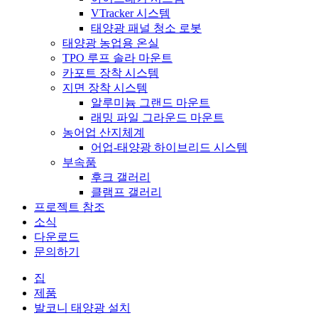
VTracker 시스템
태양광 패널 청소 로봇
태양광 농업용 온실
TPO 루프 솔라 마운트
카포트 장착 시스템
지면 장착 시스템
알루미늄 그랜드 마운트
래밍 파일 그라운드 마운트
농어업 산지체계
어업-태양광 하이브리드 시스템
부속품
후크 갤러리
클램프 갤러리
프로젝트 참조
소식
다운로드
문의하기
집
제품
발코니 태양광 설치