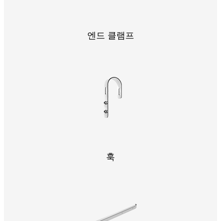
엔드 클램프
훅