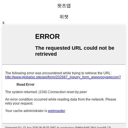
왓츠앱
위챗
x