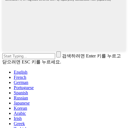
검색하려면 Enter 키를 누르고
닫으려면 ESC 키를 누르세요.
English
French
German
Portuguese
Spanish
Russian
Japanese
Korean
Arabic
Irish
Greek