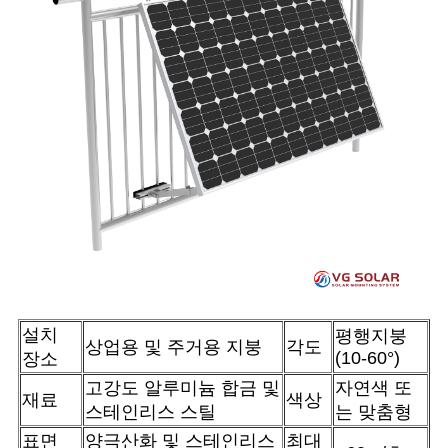
설치
평행지붕
상업용 및 주거용 지붕
각도
(10-60°)
장소
고강도 알루미늄 합금 및
자연색 또
재료
색상
스테인리스 스틸
는 맞춤형
표면
양극산화 및 스테인리스
최대