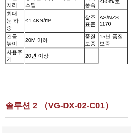
<60m/초
처리
스틸
풍속
최대
참조
AS/NZS
<1.4KN/m²
눈 하
1170
표준
중
건물
품질
15년 품질
20M 이하
높이
보증
보증
사용주
20년 이상
기
솔루션 2 （VG-DX-02-C01）