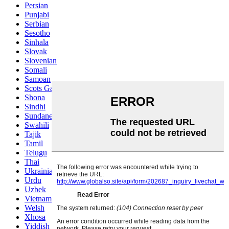
Persian
Punjabi
Serbian
Sesotho
Sinhala
Slovak
Slovenian
Somali
Samoan
Scots Gaelic
Shona
Sindhi
Sundanese
Swahili
Tajik
Tamil
Telugu
Thai
Ukrainian
Urdu
Uzbek
Vietnamese
Welsh
Xhosa
Yiddish