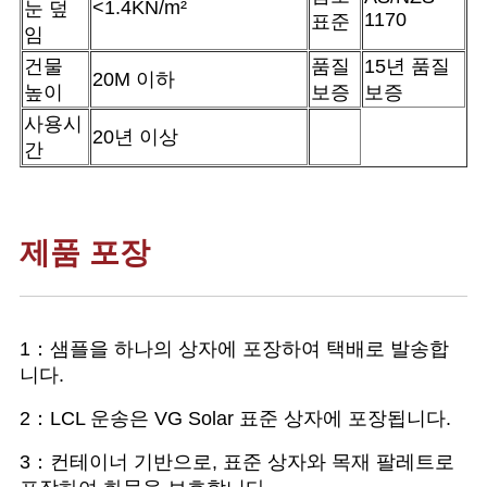
<1.4KN/m²
눈 덮
1170
표준
임
건물
품질
15년 품질
20M 이하
높이
보증
보증
사용시
20년 이상
간
제품 포장
1：샘플을 하나의 상자에 포장하여 택배로 발송합
니다.
2：LCL 운송은 VG Solar 표준 상자에 포장됩니다.
3：컨테이너 기반으로, 표준 상자와 목재 팔레트로