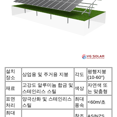
설치
평행지붕
상업용 및 주거용 지붕
각도
(10-60°)
장소
고강도 알루미늄 합금 및
자연색 또
재료
색상
스테인리스 스틸
는 맞춤형
표면
양극산화 및 스테인리스
최대
<60m/초
처리
스틸
풍속
최대
참조
AS/NZS